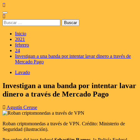
Saltar
al
Menú
contenido
principal
Buscar:
Inicio
2021
febrero
24
Investigan a una banda por intentar lavar dinero a través de
Mercado Pago
Lavado
Investigan a una banda por intentar lavar
dinero a través de Mercado Pago
Agustín Ceruse
Roban criptomonedas a través de VPN. Crédito: Ministerio de
Seguridad (ilustración).
Por orden del juez federal
Sebastián Ramos
, la Policía Federal