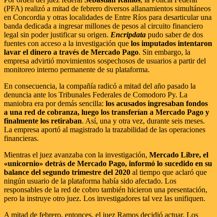
(PFA) realizó a mitad de febrero diversos allanamientos simultáneos
en Concordia y otras localidades de Entre Ríos para desarticular una
banda dedicada a ingresar millones de pesos al circuito financiero
legal sin poder justificar su origen.
Encripdata
pudo saber de dos
fuentes con acceso a la investigación que
los imputados intentaron
lavar el dinero a través de Mercado Pago
. Sin embargo, la
empresa advirtió movimientos sospechosos de usuarios a partir del
monitoreo interno permanente de su plataforma.
En consecuencia, la compañía radicó a mitad del año pasado la
denuncia ante los Tribunales Federales de Comodoro Py. La
maniobra era por demás sencilla:
los acusados ingresaban fondos
a una red de cobranza, luego los transferían a Mercado Pago y
finalmente los retiraban
. Así, una y otra vez, durante seis meses.
La empresa aportó al magistrado la trazabilidad de las operaciones
financieras.
Mientras el juez avanzaba con la investigación,
Mercado Libre, el
«unicornio» detrás de Mercado Pago, informó lo sucedido en su
balance del segundo trimestre del 2020
al tiempo que aclaró que
ningún usuario de la plataforma había sido afectado. Los
responsables de la red de cobro también hicieron una presentación,
pero la instruye otro juez. Los investigadores tal vez las unifiquen.
A mitad de febrero, entonces, el juez Ramos decidió actuar. Los