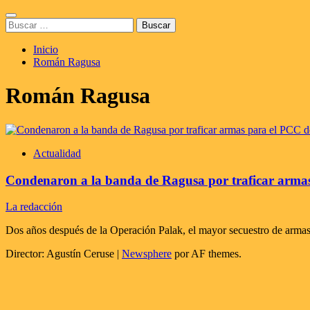
Saltar
Menú
al
Buscar:
principal
contenido
Inicio
Román Ragusa
Román Ragusa
Actualidad
Condenaron a la banda de Ragusa por traficar armas
La redacción
Dos años después de la Operación Palak, el mayor secuestro de armas de
Director: Agustín Ceruse
|
Newsphere
por AF themes.