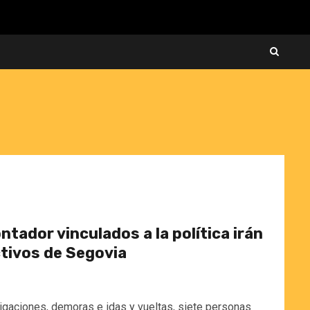
tador vinculados a la política irán
activos de Segovia
igaciones, demoras e idas y vueltas, siete personas