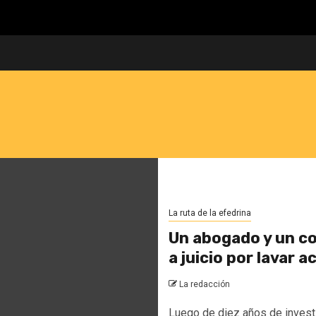
La ruta de la efedrina
Un abogado y un con
a juicio por lavar 
La redacción
Luego de diez años de invest