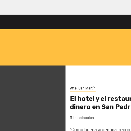
Atte: San Martín
El hotel y el resta
dinero en San Pedr
La redacción
"Como buena argentina, recome