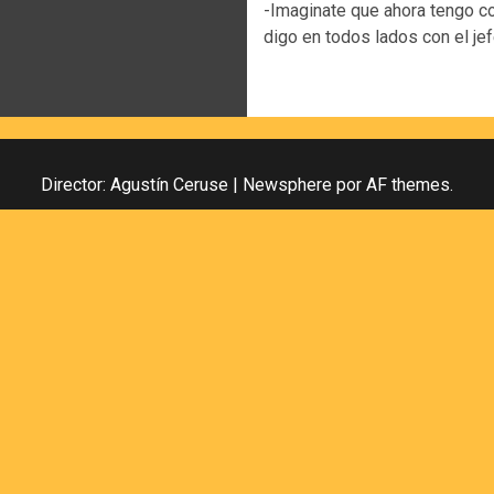
-Imaginate que ahora tengo co
digo en todos lados con el jefe
Director: Agustín Ceruse
|
Newsphere
por AF themes.