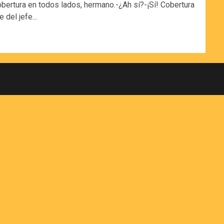
bertura en todos lados, hermano.-¿Ah sí?-¡Sí! Cobertura
 del jefe...