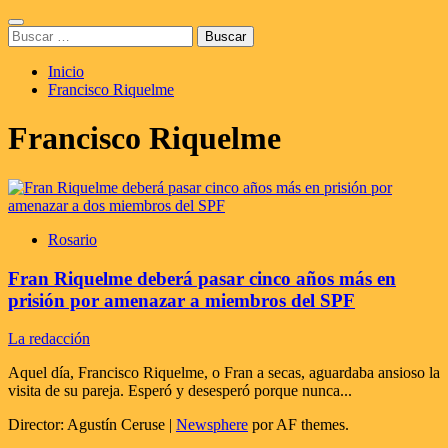
Saltar
Menú
al
Buscar:
principal
contenido
Inicio
Francisco Riquelme
Francisco Riquelme
Rosario
Fran Riquelme deberá pasar cinco años más en
prisión por amenazar a miembros del SPF
La redacción
Aquel día, Francisco Riquelme, o Fran a secas, aguardaba ansioso la
visita de su pareja. Esperó y desesperó porque nunca...
Director: Agustín Ceruse
|
Newsphere
por AF themes.