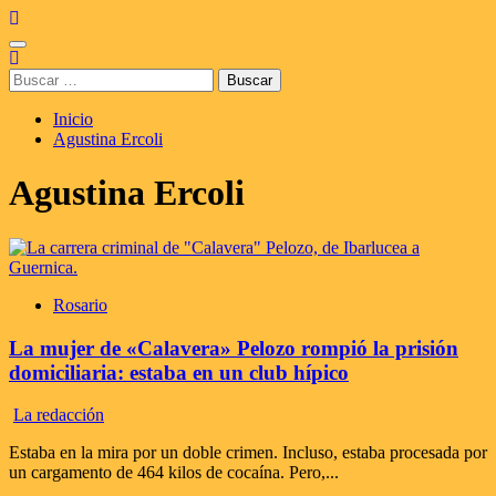
Saltar
al
Menú
contenido
principal
Buscar:
Inicio
Agustina Ercoli
Agustina Ercoli
Rosario
La mujer de «Calavera» Pelozo rompió la prisión
domiciliaria: estaba en un club hípico
La redacción
Estaba en la mira por un doble crimen. Incluso, estaba procesada por
un cargamento de 464 kilos de cocaína. Pero,...