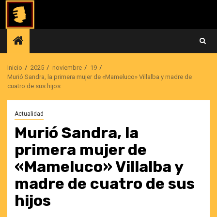
Saltar
al
contenido
Inicio
2025
noviembre
19
Murió Sandra, la primera mujer de «Mameluco» Villalba y madre de
cuatro de sus hijos
Actualidad
Murió Sandra, la
primera mujer de
«Mameluco» Villalba y
madre de cuatro de sus
hijos