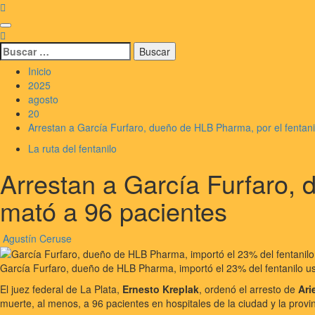
Saltar
al
Menú
contenido
principal
Buscar:
Inicio
2025
agosto
20
Arrestan a García Furfaro, dueño de HLB Pharma, por el fentan
La ruta del fentanilo
Arrestan a García Furfaro,
mató a 96 pacientes
Agustín Ceruse
García Furfaro, dueño de HLB Pharma, importó el 23% del fentanilo usa
El juez federal de La Plata,
Ernesto Kreplak
, ordenó el arresto de
Ari
muerte, al menos, a 96 pacientes en hospitales de la ciudad y la prov