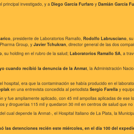
l principal investigado, y a
Diego García Furfaro
y
Damián García Fu
larico
, presidente de Laboratorios Ramallo,
Rodolfo Labrusciano
, su
B Pharma Group, y
Javier Tchukran
, director general de las dos compa
p
, su holding en el rubro de la salud;
Laboratorios Ramallo SA
, a tra
yo cuando recibió la denuncia de la Anmat
, la Administración Nac
 hospital, era que la contaminación se había producido en el laborator
eplak
en una entrevista concedida al periodista
Sergio Farella
y equip
ción y fue ampliamente aplicado, con 45 mil ampollas aplicadas de ese 
rios y droguerías 115 mil y quedaron 30 mil en centros de salud que no 
-del cual depende la Anmat-, el Hospital Italiano de La Plata, la Munic
nó las detenciones recién este miércoles, en el día 100 del expe