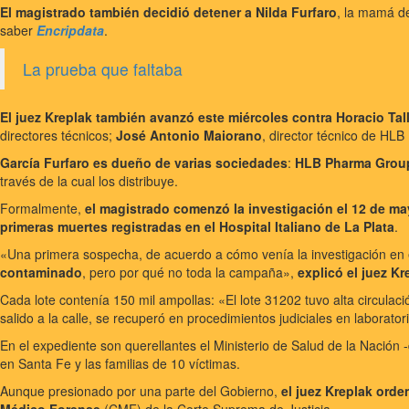
El magistrado también decidió detener a Nilda Furfaro
, la mamá de
saber
Encripdata
.
La prueba que faltaba
El juez Kreplak también avanzó este miércoles contra Horacio Tal
directores técnicos;
José Antonio Maiorano
, director técnico de HL
García Furfaro es dueño de varias sociedades
:
HLB Pharma Grou
través de la cual los distribuye.
Formalmente,
el magistrado comenzó la investigación el 12 de ma
primeras muertes registradas en el Hospital Italiano de La Plata
.
«Una primera sospecha, de acuerdo a cómo venía la investigación en el
contaminado
, pero por qué no toda la campaña»,
explicó el juez Kr
Cada lote contenía 150 mil ampollas: «El lote 31202 tuvo alta circula
salido a la calle, se recuperó en procedimientos judiciales en laborato
En el expediente son querellantes el Ministerio de Salud de la Nación 
en Santa Fe y las familias de 10 víctimas.
Aunque presionado por una parte del Gobierno,
el juez Kreplak orde