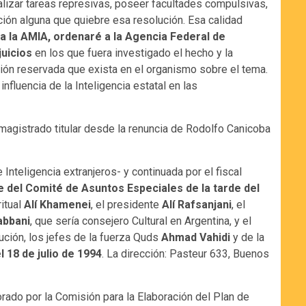
alizar tareas represivas, poseer facultades compulsivas,
pción alguna que quiebre esa resolución. Esa calidad
 a la AMIA, ordenaré a la Agencia Federal de
juicios
en los que fuera investigado el hecho y la
ón reservada que exista en el organismo sobre el tema.
fluencia de la Inteligencia estatal en las
magistrado titular desde la renuncia de Rodolfo Canicoba
Inteligencia extranjeros- y continuada por el fiscal
re del Comité de Asuntos Especiales de la tarde del
ritual
Alí Khamenei
, el presidente
Alí Rafsanjani
, el
bbani
, que sería consejero Cultural en Argentina, y el
lución, los jefes de la fuerza Quds
Ahmad Vahidi
y de la
l 18 de julio de 1994
. La dirección: Pasteur 633, Buenos
orado por la Comisión para la Elaboración del Plan de