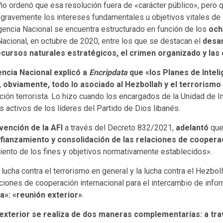
o ordenó que esa resolución fuera de «carácter público», pero q
gravemente los intereses fundamentales u objetivos vitales de 
ligencia Nacional se encuentra estructurado en función de los
och
Nacional, en octubre de 2020, entre los que se destacan el
desar
s recursos naturales estratégicos, el crimen organizado y l
ncia Nacional explicó a
Encripdata
que «los Planes de Inteli
, obviamente, todo lo asociado al Hezbollah y el terrorism
ción terrorista. Lo hizo cuando los encargados de la Unidad de I
 activos de los líderes del Partido de Dios libanés.
rvención de la AFI
a través del Decreto 832/2021,
adelantó
que 
 afianzamiento y consolidación de las relaciones de coopera
iento de los fines y objetivos normativamente establecidos».
lucha contra el terrorismo en general y la lucha contra el Hezboll
ciones de cooperación internacional para el intercambio de inf
sa»: «reunión exterior»
.
 exterior se realiza de dos maneras complementarias: a tr