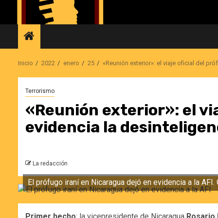
Saltar
al
contenido
Inicio
2022
enero
25
«Reunión exterior»: el viaje oficial del pr
Terrorismo
«Reunión exterior»: el via
evidencia la desinteligen
La redacción
El prófugo iraní en Nicaragua dejó en evidencia a la AFI.
Primer hecho
: la vicepresidente de Nicaragua
Rosario 