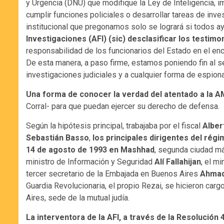
y Urgencia (DNU) que modifique la Ley de Inteligencia, 
cumplir funciones policiales o desarrollar tareas de inve
institucional que pregonamos solo se logrará si todos 
Investigaciones (AFI) (sic) desclasificar los testim
responsabilidad de los funcionarios del Estado en el e
De esta manera, a paso firme, estamos poniendo fin al se
investigaciones judiciales y a cualquier forma de espiona
Una forma de conocer la verdad del atentado a la AM
Corral- para que puedan ejercer su derecho de defensa.
Según la hipótesis principal, trabajaba por el fiscal
Alber
Sebastián Basso
,
los principales dirigentes del rég
14 de agosto de 1993 en Mashhad
, segunda ciudad más
ministro de Información y Seguridad
Alí Fallahijan
, el m
tercer secretario de la Embajada en Buenos Aires
Ahmad
Guardia Revolucionaria, el propio Rezai, se hicieron carg
Aires, sede de la mutual judía.
La interventora de la AFI, a través de la Resolución 