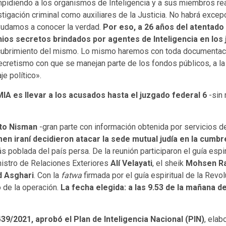
impidiendo a los organismos de Inteligencia y a sus miembros re
stigación criminal como auxiliares de la Justicia. No habrá exce
ayudamos a conocer la verdad.
Por eso, a 26 años del atentado
onios secretos brindados por agentes de Inteligencia en los 
ncubrimiento del mismo. Lo mismo haremos con toda documentaci
cretismo con que se manejan parte de los fondos públicos, a la in
je político».
IA es llevar a los acusados hasta el juzgado federal 6
-sin 
to Nisman
-gran parte con información obtenida por servicios de 
imen iraní decidieron atacar la sede mutual judía en la cumb
 poblada del país persa. De la reunión participaron el guía espi
inistro de Relaciones Exteriores
Alí Velayati
, el sheik
Mohsen Ra
 Asghari
. Con la
fatwa
firmada por el guía espiritual de la Revo
o de la operación.
La fecha elegida: a las 9.53 de la mañana de
439/2021, aprobó el Plan de Inteligencia Nacional (PIN)
, elab