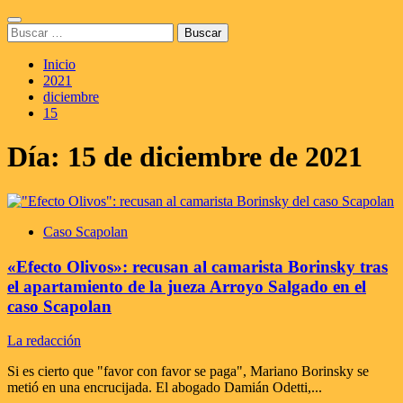
Saltar
Menú
al
Buscar:
principal
contenido
Inicio
2021
diciembre
15
Día:
15 de diciembre de 2021
Caso Scapolan
«Efecto Olivos»: recusan al camarista Borinsky tras
el apartamiento de la jueza Arroyo Salgado en el
caso Scapolan
La redacción
Si es cierto que "favor con favor se paga", Mariano Borinsky se
metió en una encrucijada. El abogado Damián Odetti,...