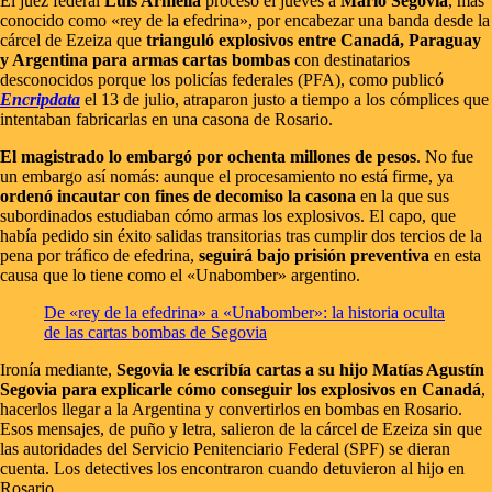
El juez federal
Luis Armella
procesó el jueves a
Mario Segovia
, más
conocido como «rey de la efedrina», por encabezar una banda desde la
cárcel de Ezeiza que
trianguló explosivos entre Canadá, Paraguay
y Argentina para armas cartas bombas
con destinatarios
desconocidos porque los policías federales (PFA), como publicó
Encripdata
el 13 de julio, atraparon justo a tiempo a los cómplices que
intentaban fabricarlas en una casona de Rosario.
El magistrado lo embargó por ochenta millones de pesos
. No fue
un embargo así nomás: aunque el procesamiento no está firme, ya
ordenó incautar con fines de decomiso la casona
en la que sus
subordinados estudiaban cómo armas los explosivos. El capo, que
había pedido sin éxito salidas transitorias tras cumplir dos tercios de la
pena por tráfico de efedrina,
seguirá bajo prisión preventiva
en esta
causa que lo tiene como el «Unabomber» argentino.
De «rey de la efedrina» a «Unabomber»: la historia oculta
de las cartas bombas de Segovia
Ironía mediante,
Segovia le escribía cartas a su hijo Matías Agustín
Segovia para explicarle cómo conseguir los explosivos en Canadá
,
hacerlos llegar a la Argentina y convertirlos en bombas en Rosario.
Esos mensajes, de puño y letra, salieron de la cárcel de Ezeiza sin que
las autoridades del Servicio Penitenciario Federal (SPF) se dieran
cuenta. Los detectives los encontraron cuando detuvieron al hijo en
Rosario.