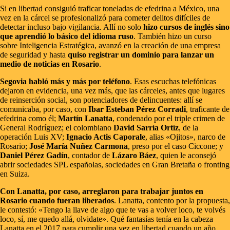
Si en libertad consiguió traficar toneladas de efedrina a México, una
vez en la cárcel se profesionalizó para cometer delitos difíciles de
detectar incluso bajo vigilancia. Allí no solo
hizo cursos de inglés sino
que aprendió lo básico del idioma ruso
. También hizo un curso
sobre Inteligencia Estratégica, avanzó en la creación de una empresa
de seguridad y hasta
quiso registrar un dominio para lanzar un
medio de noticias en Rosario
.
Segovia habló más y más por teléfono
. Esas escuchas telefónicas
dejaron en evidencia, una vez más, que las cárceles, antes que lugares
de reinserción social, son potenciadores de delincuentes: allí se
comunicaba, por caso, con
Ibar Esteban Pérez Corradi
, traficante de
efedrina como él;
Martín Lanatta
, condenado por el triple crimen de
General Rodríguez; el colombiano
David Sarría Ortíz
, de la
operación Luis XV;
Ignacio Actis Caporale
, alias «Ojitos», narco de
Rosario;
José María Nuñez Carmona
, preso por el caso Ciccone; y
Daniel Pérez Gadín
, contador de
Lázaro Báez
, quien le aconsejó
abrir sociedades SPL españolas, sociedades en Gran Bretaña o fronting
en Suiza.
Con Lanatta, por caso, arreglaron para trabajar juntos en
Rosario cuando fueran liberados
. Lanatta, contento por la propuesta,
le contestó: «Tengo la llave de algo que te vas a volver loco, te volvés
loco, sí, me quedo allá, olvidate». Qué fantasías tenía en la cabeza
Lanatta en el 2017 para cumplir una vez en libertad cuando un año