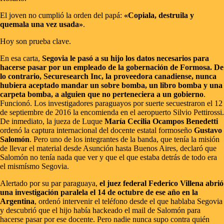
El joven no cumplió la orden del papá:
«Copiala, destruila y
quemala una vez usada»
.
Hoy son prueba clave.
En esa carta,
Segovia le pasó a su hijo los datos necesarios para
hacerse pasar por un empleado de la gobernación de Formosa. De
lo contrario, Securesearch Inc, la proveedora canadiense, nunca
hubiera aceptado mandar un sobre bomba, un libro bomba y una
carpeta bomba, a alguien que no perteneciera a un gobierno
.
Funcionó. Los investigadores paraguayos por suerte secuestraron el 12
de septiembre de 2016 la encomienda en el aeropuerto Silvio Pettirossi.
De inmediato, la jueza de Luque
María Cecilia Ocampos Benedetti
ordenó la captura internacional del docente estatal formoseño
Gustavo
Salomón
. Pero uno de los integrantes de la banda, que tenía la misión
de llevar el material desde Asunción hasta Buenos Aires, declaró que
Salomón no tenía nada que ver y que el que estaba detrás de todo era
el mismísmo Segovia.
Alertado por su par paraguaya,
el juez federal Federico Villena abrió
una investigación paralela el 14 de octubre de ese año en la
Argentina
, ordenó intervenir el teléfono desde el que hablaba Segovia
y descubrió que el hijo había hackeado el mail de Salomón para
hacerse pasar por ese docente. Pero nadie nunca supo contra quién