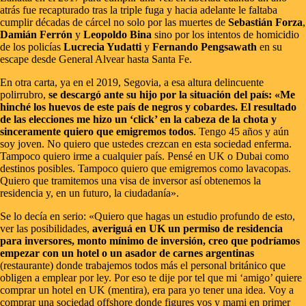
atrás fue recapturado tras la triple fuga y hacia adelante le faltaba
cumplir décadas de cárcel no solo por las muertes de
Sebastián Forza
,
Damián Ferrón
y
Leopoldo Bina
sino por los intentos de homicidio
de los policías
Lucrecia Yudatti
y
Fernando Pengsawath
en su
escape desde General Alvear hasta Santa Fe.
En otra carta, ya en el 2019, Segovia, a esa altura delincuente
polirrubro,
se descargó ante su hijo por la situación del país: «Me
hinché los huevos de este país de negros y cobardes. El resultado
de las elecciones me hizo un ‘click’ en la cabeza de la chota y
sinceramente quiero que emigremos todos
. Tengo 45 años y aún
soy joven. No quiero que ustedes crezcan en esta sociedad enferma.
Tampoco quiero irme a cualquier país. Pensé en UK o Dubai como
destinos posibles. Tampoco quiero que emigremos como lavacopas.
Quiero que tramitemos una visa de inversor así obtenemos la
residencia y, en un futuro, la ciudadanía».
Se lo decía en serio: «Quiero que hagas un estudio profundo de esto,
ver las posibilidades,
averiguá en UK un permiso de residencia
para inversores, monto mínimo de inversión, creo que podríamos
empezar con un hotel o un asador de carnes argentinas
(restaurante) donde trabajemos todos más el personal británico que
obligen a emplear por ley. Por eso te dije por tel que mi ‘amigo’ quiere
comprar un hotel en UK (mentira), era para yo tener una idea. Voy a
comprar una sociedad offshore donde figures vos y mami en primer