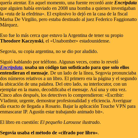
quería atentar. En aquel momento, una fuente recordó ante
Encripdata
que alguien había enviado en 2008 una bomba a quienes investigaban
la «ruta de la efedrina». El explosivo lo dejó en la casa de la fiscal
Marisa De Virgilio, pero estaba destinado al juez Federico Faggionatto
Márquez.
Eso fue lo más cerca que estuvo la Argentina de tener su propio
Theodore Kaczynski
, el «Unabomber» estadounidense.
Segovia, su copia argentina, no se dio por aludido.
Siguió hablando por teléfono. Algunas veces, como lo reveló
Encripdata
,
usaba un código tan sofisticado para que solo ellos
entendieran el mensaje
. De un lado de la línea, Segovia pronunciaba
dos números relativos a un libro. El primero era la página y el segundo
la ubicación de una palabra. Del otro lado, su interlocutor, con un
ejemplar en la mano, decodificaba el mensaje. Así una y otra vez.
Cinco años después, los detectives lo comprendieron: «Escribir:
Vladimir, urgente, demostrar profesionalidad y eficiencia. Averiguar
día exacto de llegada a Rosario. Bajar la aplicación Touche VPN para
enmascarar IP. Agustín estar trabajando animado bit».
El libro en cuestión:
El pequeño Larousse ilustrado
.
Segovia usaba el método de «cifrado por libro»
.