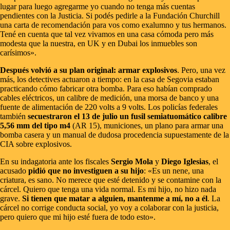
lugar para luego agregarme yo cuando no tenga más cuentas
pendientes con la Justicia. Si podés pedirle a la Fundación Churchill
una carta de recomendación para vos como exalumno y tus hermanos.
Tené en cuenta que tal vez vivamos en una casa cómoda pero más
modesta que la nuestra, en UK y en Dubai los inmuebles son
carísimos».
Después volvió a su plan original: armar explosivos
. Pero, una vez
más, los detectives actuaron a tiempo: en la casa de Segovia estaban
practicando cómo fabricar otra bomba. Para eso habían comprado
cables eléctricos, un calibre de medición, una morsa de banco y una
fuente de alimentación de 220 volts a 9 volts. Los policías federales
también
secuestraron el 13 de julio un fusil semiatuomático calibre
5,56 mm del tipo m4
(AR 15), municiones, un plano para armar una
bomba casera y un manual de dudosa procedencia supuestamente de la
CIA sobre explosivos.
En su indagatoria ante los fiscales
Sergio Mola
y
Diego Iglesias
, el
acusado
pidió que no investiguen a su hijo
: «Es un nene, una
criatura, es sano. No merece que esté detenido y se contamine con la
cárcel. Quiero que tenga una vida normal. Es mi hijo, no hizo nada
grave.
Si tienen que matar a alguien, mantenme a mí, no a él
. La
cárcel no corrige conducta social, yo voy a colaborar con la justicia,
pero quiero que mi hijo esté fuera de todo esto».