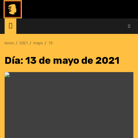
Saltar
al
contenido
Inicio
2021
mayo
13
Día:
13 de mayo de 2021