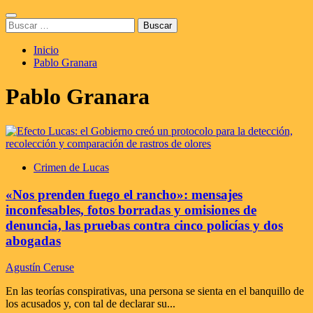
Saltar
Menú
al
Buscar:
principal
contenido
Inicio
Pablo Granara
Pablo Granara
Crimen de Lucas
«Nos prenden fuego el rancho»: mensajes
inconfesables, fotos borradas y omisiones de
denuncia, las pruebas contra cinco policías y dos
abogadas
Agustín Ceruse
En las teorías conspirativas, una persona se sienta en el banquillo de
los acusados y, con tal de declarar su...