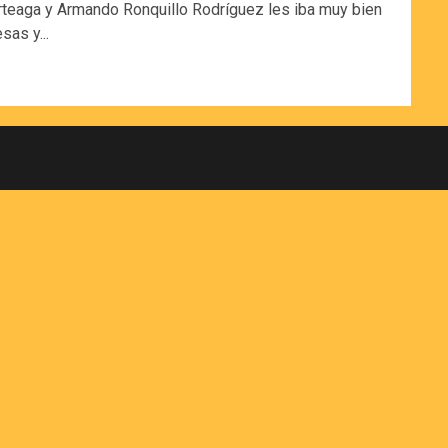
rteaga y Armando Ronquillo Rodríguez les iba muy bien
sas y...