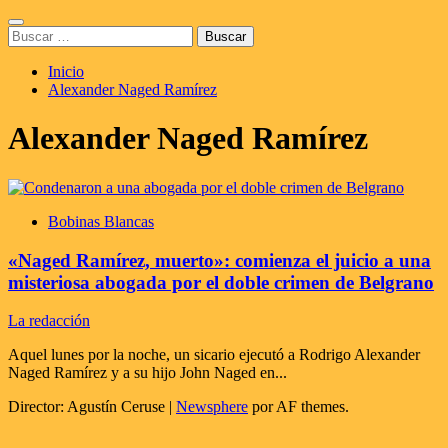
Saltar
Menú
al
Buscar:
principal
contenido
Inicio
Alexander Naged Ramírez
Alexander Naged Ramírez
Bobinas Blancas
«Naged Ramírez, muerto»: comienza el juicio a una
misteriosa abogada por el doble crimen de Belgrano
La redacción
Aquel lunes por la noche, un sicario ejecutó a Rodrigo Alexander
Naged Ramírez y a su hijo John Naged en...
Director: Agustín Ceruse
|
Newsphere
por AF themes.