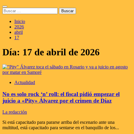
Saltar
Menú
al
Buscar:
principal
contenido
Inicio
2026
abril
17
Día:
17 de abril de 2026
Actualidad
No es solo rock ‘n’ roll: el fiscal pidió empezar el
juicio a «Pity» Álvarez por el crimen de Díaz
La redacción
Si está capacitado para pararse arriba del escenario ante una
multitud, está capacitado para sentarse en el banquillo de los...