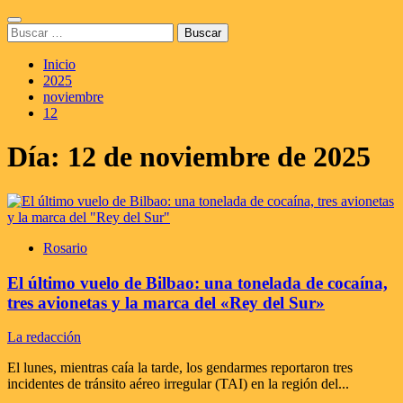
Saltar
Menú
al
Buscar:
principal
contenido
Inicio
2025
noviembre
12
Día:
12 de noviembre de 2025
Rosario
El último vuelo de Bilbao: una tonelada de cocaína,
tres avionetas y la marca del «Rey del Sur»
La redacción
El lunes, mientras caía la tarde, los gendarmes reportaron tres
incidentes de tránsito aéreo irregular (TAI) en la región del...