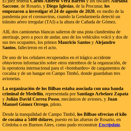
El juez federal
Carlos Alberto Vera Barros
y los fiscales
Adriana
Saccone
, de Rosario, y
Diego Iglesias
, de la Procunar,
los
empezaron a investigar el 24 de agosto de 2020
, en medio de la
pandemia por el coronavirus, cuando la Gendarmería detectó un
tránsito aéreo irregular (TAI) a la altura de Cañada de Gómez.
Allí, dos camionetas blancas salieron de una pista clandestina de
aterrizaje, pero a poco de andar, uno de los vehículos volcó y dos de
sus tres ocupantes, los primos
Mauricio Santos
y
Alejandro
Santos
, fallecieron en el acto.
De uno de los celulares recuperados en el trágico accidente
obtuvieron información sobre otros miembros de la organzación, de
la operatoria internacional para el «bombardeo» de cargamentos de
cocaína y de un hangar en Campo Timbó, donde guardaban tres
avionetas.
La organización de los Bilbao estaba asociada con una banda
criminal de Medellín
, representada por
Santiago Arbelaez Zapata
y
Julián David Correa Posso
, mecánicos de aviones, y
Juan
Manuel Gómez Orrego
, piloto.
Desde la tranquilidad de Campo Timbó,
los Bilbao ofrecían el kilo
de cocaína a 5400 dólares
, puesto en las afueras de Rosario, en
Córdoba o en Buenos Aires, como pudo reconstruir
Encripdata
.