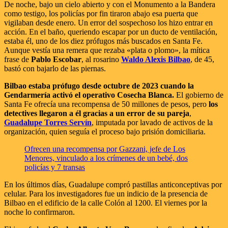
De noche, bajo un cielo abierto y con el Monumento a la Bandera
como testigo, los policías por fin tiraron abajo esa puerta que
vigilaban desde enero. Un error del sospechoso los hizo entrar en
acción. En el baño, queriendo escapar por un ducto de ventilación,
estaba él, uno de los diez prófugos más buscados en Santa Fe.
Aunque vestía una remera que rezaba «plata o plomo», la mítica
frase de
Pablo Escobar
, al rosarino
Waldo Alexis Bilbao
, de 45,
bastó con bajarlo de las piernas.
Bilbao estaba prófugo desde octubre de 2023 cuando la
Gendarmería activó el operativo Cosecha Blanca.
El gobierno de
Santa Fe ofrecía una recompensa de 50 millones de pesos, pero
los
detectives llegaron a él gracias a un error de su pareja
,
Guadalupe Torres Servín
, imputada por lavado de activos de la
organización, quien seguía el proceso bajo prisión domiciliaria.
Ofrecen una recompensa por Gazzani, jefe de Los
Menores, vinculado a los crímenes de un bebé, dos
policías y 7 transas
En los últimos días, Guadalupe compró pastillas anticonceptivas por
celular. Para los investigadores fue un indicio de la presencia de
Bilbao en el edificio de la calle Colón al 1200. El viernes por la
noche lo confirmaron.