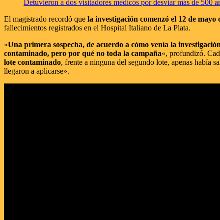
Detuvieron a dos visitadores médicos por desviar más de 500 am
El magistrado recordó que
la investigación comenzó el 12 de mayo
fallecimientos registrados en el Hospital Italiano de La Plata.
«
Una primera sospecha, de acuerdo a cómo venía la investigación e
contaminado, pero por qué no toda la campaña
«, profundizó. Cad
lote contaminado
, frente a ninguna del segundo lote, apenas había sa
llegaron a aplicarse».