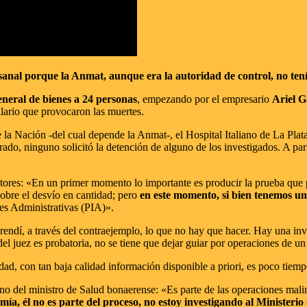
sanal porque la Anmat, aunque era la autoridad de control, no ten
general de bienes a 24 personas
, empezando por el empresario
Ariel 
alario que provocaron las muertes.
 la Nación -del cual depende la Anmat-, el Hospital Italiano de La Plat
rado, ninguno solicitó la detención de alguno de los investigados. A par
ctores: «En un primer momento lo importante es producir la prueba que pu
sobre el desvío en cantidad; pero
en este momento, si bien tenemos una
nes Administrativas (PIA)».
endí, a través del contraejemplo, lo que no hay que hacer. Hay una inves
del juez es probatoria, no se tiene que dejar guiar por operaciones de un
ad, con tan baja calidad información disponible a priori, es poco tiem
mano del ministro de Salud bonaerense: «Es parte de las operaciones ma
a, él no es parte del proceso, no estoy investigando al Ministerio