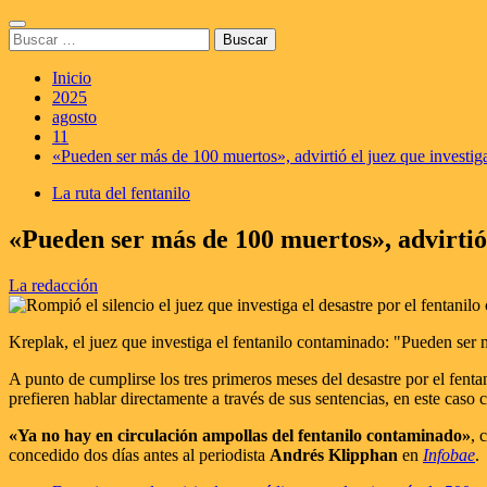
Saltar
Menú
al
Buscar:
principal
contenido
Inicio
2025
agosto
11
«Pueden ser más de 100 muertos», advirtió el juez que investiga
La ruta del fentanilo
«Pueden ser más de 100 muertos», advirtió 
La redacción
Kreplak, el juez que investiga el fentanilo contaminado: "Pueden ser
A punto de cumplirse los tres primeros meses del desastre por el fenta
prefieren hablar directamente a través de sus sentencias, en este caso
«Ya no hay en circulación ampollas del fentanilo contaminado»
, 
concedido dos días antes al periodista
Andrés Klipphan
en
Infobae
.