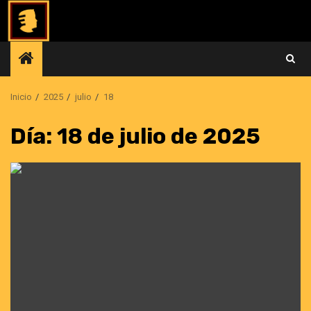
Saltar
al
contenido
Inicio
2025
julio
18
Día:
18 de julio de 2025