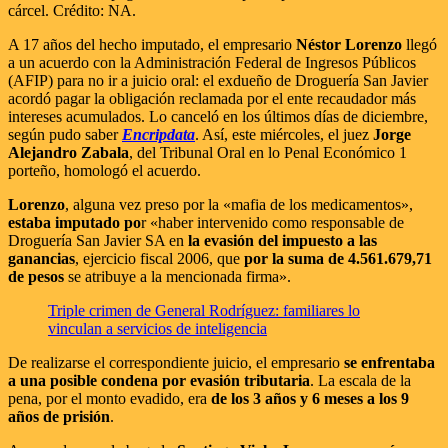
cárcel. Crédito: NA.
A 17 años del hecho imputado, el empresario
Néstor Lorenzo
llegó
a un acuerdo con la Administración Federal de Ingresos Públicos
(AFIP) para no ir a juicio oral: el exdueño de Droguería San Javier
acordó pagar la obligación reclamada por el ente recaudador más
intereses acumulados. Lo canceló en los últimos días de diciembre,
según pudo saber
Encripdata
. Así, este miércoles, el juez
Jorge
Alejandro Zabala
, del Tribunal Oral en lo Penal Económico 1
porteño, homologó el acuerdo.
Lorenzo
, alguna vez preso por la «mafia de los medicamentos»,
estaba imputado po
r «haber intervenido como responsable de
Droguería San Javier SA en
la evasión del impuesto a las
ganancias
, ejercicio fiscal 2006, que
por la suma de 4.561.679,71
de pesos
se atribuye a la mencionada firma».
Triple crimen de General Rodríguez: familiares lo
vinculan a servicios de inteligencia
De realizarse el correspondiente juicio, el empresario
se enfrentaba
a una posible condena por evasión tributaria
. La escala de la
pena, por el monto evadido, era
de los 3 años y 6 meses a los 9
años de prisión
.