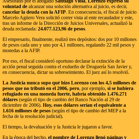
Asesorado por el abogado
Santiago Viola
,
Lorenzo expresó su
voluntad de
alcanzar una solución alternativa al juicio, es decir,
cancelar la deuda con la AFIP
. En consecuencia, el fiscal de juicio
Marcelo Agüero Vera solicitó correr vista al ente recaudador y este,
tras un informe de la Dirección de Juicios Universales, actualizó la
deuda reclamada:
24.077.123,96 de pesos
.
El empresario, finalmente, realizó tres depósitos: dos por 10 millones
de pesos cada uno y uno por 4,1 millones, regalando 22 mil pesos y
monedas a la AFIP.
Por eso, el fiscal consideró oportuno declarar la extinción de la
acción penal seguida contra el exdueño de Droguería San Javier y,
en consecuencia, dictar su sobreseimiento. El juez así lo resolvió.
La Justicia nunca supo qué hizo Lorenzo con los 4,5 millones de
pesos que no tributó en el 2006, pero
, por ejemplo,
si se hubiera
refugiado en una moneda fuerte, habría obtenido 1.476.271
dólares
(según el tipo de cambio del Banco Nación al 29 de
diciembre de 2006).
Hoy, esos dólares serían el equivalente a
1.616 millones de pesos
(según el tipo de cambio del MEP a la
fecha de la resolución judicial).
El tiempo, la devaluación y la Justicia le jugaron a favor.
En la época del hecho,
el nombre de Lorenzo llenó páginas y