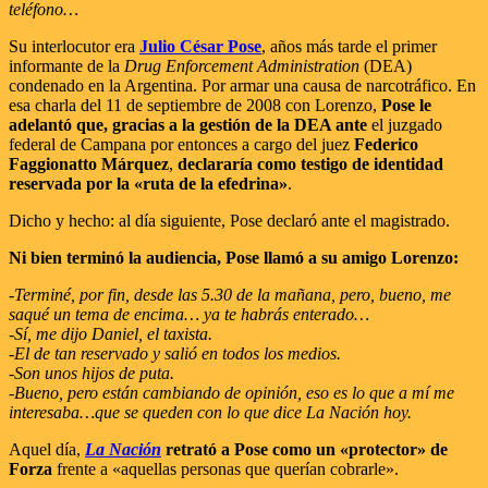
teléfono…
Su interlocutor era
Julio César Pose
, años más tarde el primer
informante de la
Drug Enforcement Administration
(DEA)
condenado en la Argentina. Por armar una causa de narcotráfico. En
esa charla del 11 de septiembre de 2008 con Lorenzo,
Pose le
adelantó que, gracias a la gestión de la DEA ante
el juzgado
federal de Campana por entonces a cargo del juez
Federico
Faggionatto Márquez
,
declararía como testigo de identidad
reservada por la «ruta de la efedrina»
.
Dicho y hecho: al día siguiente, Pose declaró ante el magistrado.
Ni bien terminó la audiencia, Pose llamó a su amigo Lorenzo:
-Terminé, por fin, desde las 5.30 de la mañana, pero, bueno, me
saqué un tema de encima… ya te habrás enterado…
-Sí, me dijo Daniel, el taxista.
-El de tan reservado y salió en todos los medios.
-Son unos hijos de puta.
-Bueno, pero están cambiando de opinión, eso es lo que a mí me
interesaba…que se queden con lo que dice La Nación hoy.
Aquel día,
La Nación
retrató a Pose como un «protector» de
Forza
frente a «aquellas personas que querían cobrarle».