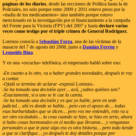
páginas de los diarios
, desde las secciones de Política hasta la de
Policiales, no solo porque entre 2009 y 2011 estuvo preso por la
«mafia de los medicamentos» sino también porque estuvo
mencionado en la investigación por el financiamiento a la campaña
del Frente para la Victoria (FPV) del 2007 y hasta
declaró varias
veces como testigo por el triple crimen de General Rodríguez
.
Lorenzo conocía a
Sebastián Forza
, una de las víctimas de la
masacre del 7 de agosto del 2008, junto a
Damián Ferrón
y
Leopoldo Bina
.
Y en una «escucha» telefónica, el empresario habló sobre eso:
-En cuanto a lo otro, va a haber grandes novedades, después te voy
a contar.
-Ojalá se termine de aclarar
-expresó Lorenzo-
.
-Se ha tomado una decisión ayer… acá, ¿sabes quiénes son?
-Exactamente, si a uno se le cae la careta.
-Se ha tomado una decisión y es que yo hable, pero en sede
judicial… ahí es donde se habla… pero con el apoyo de… todas
esas barbaridades que se dicen… pero vos me entendés, esto va a
ser otro escándalo… la cosa cuando se hizo, se hizo en serio, ahora
si hubo cosas hormonales en el medio que llevaron… y venganzas
personales a que le pase algo eso es otra historia… pero todo tiende
a que se clarifique… yo después te doy detalles porque por