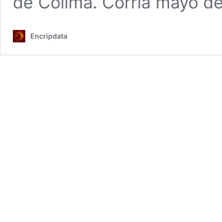
de Colima. Corría mayo d
Encripdata