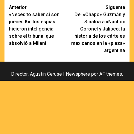
Navegación
Anterior
Siguente
«Necesito saber si son
Del «Chapo» Guzmán y
de
jueces K»: los espías
Sinaloa a «Nacho»
entradas
hicieron inteligencia
Coronel y Jalisco: la
sobre el tribunal que
historia de los cárteles
absolvió a Milani
mexicanos en la «plaza»
argentina
Director: Agustín Ceruse
|
Newsphere
por AF themes.