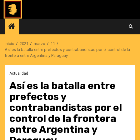
Saltar
al
contenido
Inicio
2021
marzo
11
Así es la batalla entre prefectos y contrabandistas por el control de la
frontera entre Argentina y Paraguay
Actualidad
Así es la batalla entre
prefectos y
contrabandistas por el
control de la frontera
entre Argentina y