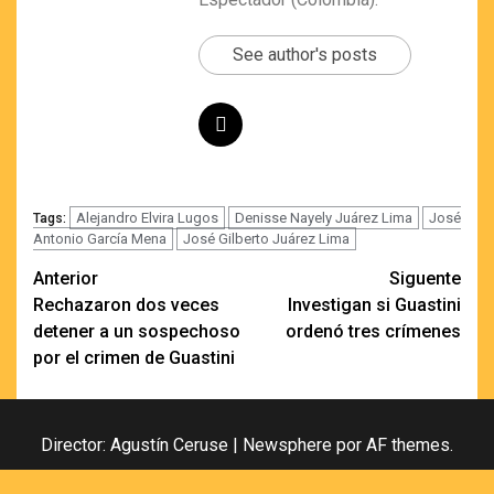
See author's posts
Alejandro Elvira Lugos
Denisse Nayely Juárez Lima
José
Tags:
Antonio García Mena
José Gilberto Juárez Lima
Navegación
Anterior
Siguente
Rechazaron dos veces
Investigan si Guastini
de
detener a un sospechoso
ordenó tres crímenes
entradas
por el crimen de Guastini
Director: Agustín Ceruse
|
Newsphere
por AF themes.