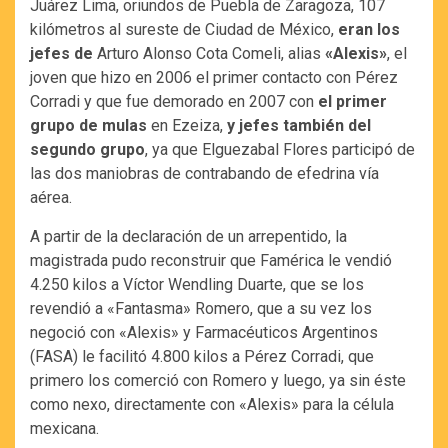
Juárez Lima, oriundos de Puebla de Zaragoza, 107
kilómetros al sureste de Ciudad de México,
eran los
jefes de
Arturo Alonso Cota Comeli, alias
«Alexis»
, el
joven que hizo en 2006 el primer contacto con Pérez
Corradi y que fue demorado en 2007 con
el primer
grupo de mulas
en Ezeiza,
y jefes también del
segundo grupo
, ya que Elguezabal Flores participó de
las dos maniobras de contrabando de efedrina vía
aérea.
A partir de la declaración de un arrepentido, la
magistrada pudo reconstruir que Famérica le vendió
4.250 kilos a Víctor Wendling Duarte, que se los
revendió a «Fantasma» Romero, que a su vez los
negoció con «Alexis» y Farmacéuticos Argentinos
(FASA) le facilitó 4.800 kilos a Pérez Corradi, que
primero los comerció con Romero y luego, ya sin éste
como nexo, directamente con «Alexis» para la célula
mexicana.