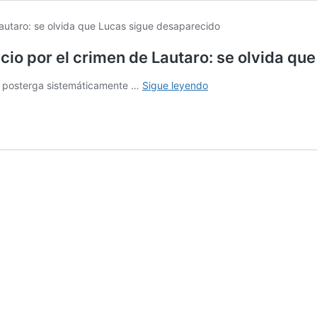
uicio por el crimen de Lautaro: se olvida q
Por
mes posterga sistemáticamente …
Sigue leyendo
sexta
vez,
el
tribunal
suspende
el
juicio
por
el
crimen
de
Lautaro:
se
olvida
que