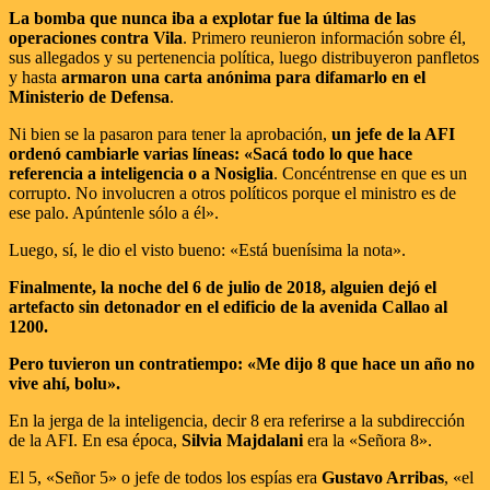
La bomba que nunca iba a explotar fue la última de las
operaciones contra Vila
. Primero reunieron información sobre él,
sus allegados y su pertenencia política, luego distribuyeron panfletos
y hasta
armaron una carta anónima para difamarlo en el
Ministerio de Defensa
.
Ni bien se la pasaron para tener la aprobación,
un jefe de la AFI
ordenó cambiarle varias líneas: «Sacá todo lo que hace
referencia a inteligencia o a Nosiglia
. Concéntrense en que es un
corrupto. No involucren a otros políticos porque el ministro es de
ese palo. Apúntenle sólo a él».
Luego, sí, le dio el visto bueno: «Está buenísima la nota».
Finalmente, la noche del 6 de julio de 2018, alguien dejó el
artefacto sin detonador en el edificio de la avenida Callao al
1200.
Pero tuvieron un contratiempo: «Me dijo 8 que hace un año no
vive ahí, bolu».
En la jerga de la inteligencia, decir 8 era referirse a la subdirección
de la AFI. En esa época,
Silvia Majdalani
era la «Señora 8».
El 5, «Señor 5» o jefe de todos los espías era
Gustavo Arribas
, «el