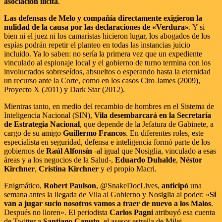
asociación ilícita
.
Las defensas de Melo y compañía directamente exigieron la
nulidad de la causa por las declaraciones de «Verdura»
. Y si
bien ni el juez ni los camaristas hicieron lugar, los abogados de los
espías podrán repetir el planteo en todas las instancias juicio
incluido. Ya lo saben: no sería la primera vez que un expediente
vinculado al espionaje local y el gobierno de turno termina con los
involucrados sobreseídos, absueltos o esperando hasta la eternidad
un recurso ante la Corte, como en los casos Ciro James (2009),
Proyecto X (2011) y Dark Star (2012).
Mientras tanto, en medio del recambio de hombres en el Sistema de
Inteligencia Nacional (SIN),
Vila desembarcará en la Secretaría
de Estrategia Nacional
, que depende de la Jefatura de Gabinete, a
cargo de su amigo
Guillermo Francos
. En diferentes roles, este
especialista en seguridad, defensa e inteligencia formó parte de los
gobiernos de
Raúl Alfonsín
-al igual que Nosiglia, vinculado a esas
áreas y a los negocios de la Salud-,
Eduardo Duhalde
,
Néstor
Kirchner
,
Cristina Kirchner
y el propio Macri.
Enigmático,
Robert Paulson
, @SnakeDocLives,
anticipó
una
semana antes la llegada de Vila al Gobierno y Nosiglia al poder: «
Si
van a jugar sucio nosotros vamos a traer de nuevo a los Malos
.
Después no lloren». El periodista
Carlos Pagni
atribuyó esa cuenta
de Twitter a
Santiago Caputo
, el asesor estrella de Milei.