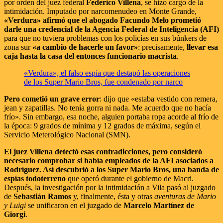
por orden del juez federal
Federico Villena
, se hizo cargo de la
intimidación. Imputado por narcomenudeo en Monte Grande,
«Verdura» afirmó que el abogado Facundo Melo prometió
darle una credencial de la Agencia Federal de Inteligencia (AFI)
para que no tuviera problemas con los policías en sus búnkers de
zona sur
«a cambio de hacerle un favor»
: precisamente,
llevar esa
caja hasta la casa del entonces funcionario macrista
.
«Verdura», el falso espía que destapó las operaciones
de los Super Mario Bros, fue condenado por narco
Pero cometió un grave error
: dijo que «estaba vestido con remera,
jean y zapatillas. No tenía gorra ni nada. Me acuerdo que no hacía
frío». Sin embargo, esa noche, alguien portaba ropa acorde al frío de
la época: 9 grados de mínima y 12 grados de máxima, según el
Servicio Meterológico Nacional (SMN).
El juez Villena detectó esas contradicciones, pero consideró
necesario comprobar si había empleados de la AFI asociados a
Rodríguez. Así descubrió a los Super Mario Bros, una banda de
espías todoterreno
que operó durante el gobierno de Macri.
Después, la investigación por la intimidación a Vila pasó al juzgado
de
Sebastián Ramos
y, finalmente, ésta y otras
aventuras de Mario
y Luigi
se unificaron en el juzgado de
Marcelo Martínez de
Giorgi
.