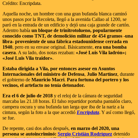
Crédito: Encripdata.
Aquella noche, un hombre con una gran bufanda blanca caminó
unos pasos por la Recoleta, llegó a la avenida Callao al 1200, se
paró en la entrada de un edificio y dejó una caja grande de cartón.
Adentro había
un bloque de trinitrotolueno, popularmente
conocido como TNT, de demolición militar de 454 gramos -una
libra- proveniente de una fábrica estadounidense cerrada en
1940
, pero en su envase original. Básicamente,
era una bomba
casera
. A su lado, dos notas rezaban:
«José Luis Vila ladrón»;
«José Luis Vila traidor»
.
Estaba dirigida a Vila, por entonces asesor en Asuntos
Internacionales del ministro de Defensa
,
Julio Martínez
, durante
el gobierno de
Mauricio Macri
.
Para fortuna del portero y los
vecinos, el artefacto no tenía detonador.
Era el 6 de julio de 2018
y el reloj de la cámara de seguridad
marcaba las 21.18 horas. El falso repartidor portaba pantalón claro,
campera oscura y una bufanda tan larga que iba de la nariz a la
cintura, según la foto a la que accedió
Encripdata
. Y así como llegó,
se fue.
De repente, casi dos años después,
en marzo del 2020, una
persona se autoincriminó:
Sergio Cristián Rodríguez
detenido