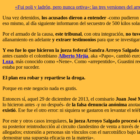
«Fui poli y ladrón, pero nunca ortiva»: las tres versiones del a
Una vez detenidos,
los acusados dieron a entender
-como pudieron p
eso mismo, al día siguiente informaron del secuestro de 500 kilos sol
Por el armado de la causa,
este tribunal
, con otra integración,
no tuv
allanamiento en adelante
y extraer testimonios
para que se investigar
Y eso fue lo que hicieron la jueza federal Sandra Arroyo Salgad
antes cuando el colombiano
Alberto Mejía
, aka «Papo», cambió euro
Loza
, más conocido como «Nene». Como «arrepentido», Guastini recon
estaba por suceder.
El plan era robar y repartirse la droga.
Porque en este negocio nada es gratis.
Entonces sí, aquel 29 de diciembre de 2013, el comisario
Juan José 
lo hicieron antes -y no después- de
la falsa denuncia anónima
anotad
existió
. Ese fue el otro error: ni siquiera se gastaron en levantar el te
Por este y otros casos irregulares,
la jueza Arroyo Salgado procesó e
su posterior reintroducción al circuito clandestino de venta a través 
allegados; extorsión a personas sin vínculos con el narcotráfico bajo 
demostrar una supuesta eficacia en la materia».