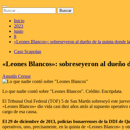
Saltar
Menú
al
Buscar:
principal
contenido
Inicio
2023
junio
8
«Leones Blancos»: sobreseyeron al dueño de la quinta donde l
Caso Scapolan
«Leones Blancos»: sobreseyeron al dueño d
Agustín Ceruse
Lo que nadie contó sobre "Leones Blancos". Crédito: Encripdata.
El Tribunal Oral Federal (TOF) 5 de San Martín sobreseyó este jueves 
«Leones Blancos» dio vida casi diez años atrás al supuesto operativo c
cargo de esa causa.
El 29 de diciembre de 2013, policías bonaerenses de la DDI de Qu
operativos, uno, precisamente, en la quinta de «Leones Blancos» y otro