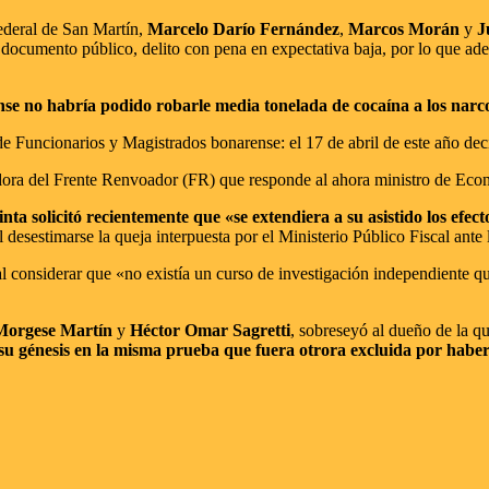
Federal de San Martín,
Marcelo Darío Fernández
,
Marcos Morán
y
J
e documento público, delito con pena en expectativa baja, por lo que ade
nse no habría podido robarle media tonelada de cocaína a los narc
uncionarios y Magistrados bonarense: el 17 de abril de este año decidi
adora del Frente Renvoador (FR) que responde al ahora ministro de Ec
nta solicitó recientemente que «se extendiera a su asistido los efe
al desestimarse la queja interpuesta por el Ministerio Público Fiscal ant
al considerar que «no existía un curso de investigación independiente qu
Morgese Martín
y
Héctor Omar Sagretti
, sobreseyó al dueño de la qu
su génesis en la misma prueba que fuera otrora excluida por haber