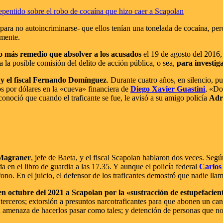
rrepentido sobre el robo de cocaína que hizo caer a Scapolan
ara no autoincriminarse- que ellos tenían una tonelada de cocaína, pe
amente.
o más remedio que absolver a los acusados
el 19 de agosto del 2016, 
a la posible comisión del delito de acción pública, o sea,
para investigar
o y el fiscal Fernando Domínguez
. Durante cuatro años, en silencio, 
s por dólares en la «cueva» financiera de
Diego Xavier Guastini
, «Do
oció que cuando el traficante se fue, le avisó a su amigo policía
Adr
Magraner
, jefe de Baeta, y el fiscal Scapolan hablaron dos veces. Según
a en el libro de guardia a las 17.35. Y aunque el policía federal
Carlos
léfono. En el juicio, el defensor de los traficantes demostró que nadie ll
n octubre del 2021 a Scapolan por la «sustracción de estupefacien
de terceros; extorsión a presuntos narcotraficantes para que abonen un c
la amenaza de hacerlos pasar como tales; y detención de personas que no 