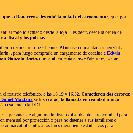
ro
que la Bonaerense les robó la mitad del cargamento
y que, por
anular todo lo actuado desde la foja 1, es decir, desde la orden de
 al fiscal y los policías
.
pudieron reconstruir que «Leones Blancos» en realidad comenzó días
larín», para luego comprarle un cargamento de cocaína a
Edwin
ián Gonzalo Baeta
, que también tenía alias, «Palermo», lo que
 el registro telefónico, a las 16.19 y 16.32.
Cometieron dos errores
:
 Daniel Maidana
se hizo cargo,
la llamada en realidad nunca
amó a esa hora a la DDI.
tes
a personas de algún modo ligadas al ambiente narcocriminal para
anon mensual por protección o para no detener a sus familiares o
eran narcotraficantes a los fines meramente estadísticos para