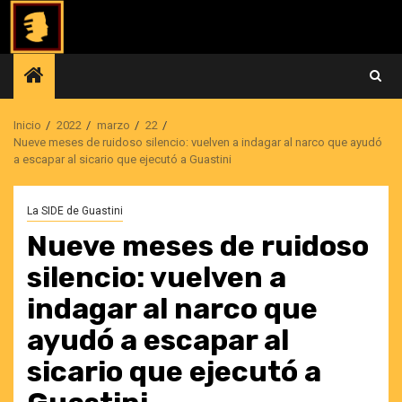
Saltar
al
contenido
Inicio
2022
marzo
22
Nueve meses de ruidoso silencio: vuelven a indagar al narco que ayudó
a escapar al sicario que ejecutó a Guastini
La SIDE de Guastini
Nueve meses de ruidoso
silencio: vuelven a
indagar al narco que
ayudó a escapar al
sicario que ejecutó a