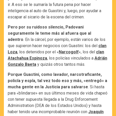
ir. A eso se le sumaría la futura pena por hacer
inteligencia al auto de Guastini y, luego, por ayudar a
escapar al sicario de la escena del crimen.
Pero por su ruidoso silencio, Padovani
seguramente le teme más al afuera que al
adentro
. En la cárcel, por ejemplo, están varios de los
que supieron hacer negocios con Guastini: los del
clan
Loza
, los detenidos por el «
Narcogolf
«, los del
clan
Atachahua Espinoza
, los policías vinculados a
Adrián
Gonzalo Baeta
y quizás otros tantos más.
Porque Guastini, como lavador, narcotraficante,
policía y espía, tal vez todo eso y más, «entregó» a
mucha gente en la Justicia para salvarse
. Si hasta
para «blindarse» en sus últimos meses de vida chapeó
con tener supuesta llegada a la Drug Enforcement
Administration (DEA de los Estados Unidos) y hasta
haber tenido una incomprobable reunión con
Joaquín