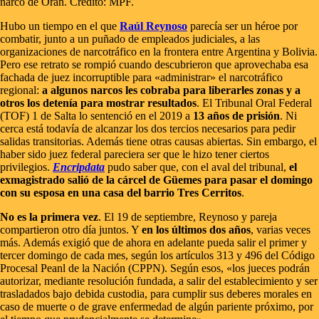
narco de Orán. Crédito: MPF.
Hubo un tiempo en el que
Raúl Reynoso
parecía ser un héroe por
combatir, junto a un puñado de empleados judiciales, a las
organizaciones de narcotráfico en la frontera entre Argentina y Bolivia.
Pero ese retrato se rompió cuando descubrieron que aprovechaba esa
fachada de juez incorruptible para «administrar» el narcotráfico
regional:
a algunos narcos les cobraba para liberarles zonas y a
otros los detenía para mostrar resultados
. El Tribunal Oral Federal
(TOF) 1 de Salta lo sentenció en el 2019 a
13 años de prisión
. Ni
cerca está todavía de alcanzar los dos tercios necesarios para pedir
salidas transitorias. Además tiene otras causas abiertas. Sin embargo, el
haber sido juez federal pareciera ser que le hizo tener ciertos
privilegios.
Encripdata
pudo saber que, con el aval del tribunal,
el
exmagistrado salió de la cárcel de Güemes para pasar el domingo
con su esposa en una casa del barrio Tres Cerritos
.
No es la primera vez
. El 19 de septiembre, Reynoso y pareja
compartieron otro día juntos. Y
en los últimos dos años
, varias veces
más. Además exigió que de ahora en adelante pueda salir el primer y
tercer domingo de cada mes, según los artículos 313 y 496 del Código
Procesal Peanl de la Nación (CPPN). Según esos, «los jueces podrán
autorizar, mediante resolución fundada, a salir del establecimiento y ser
trasladados bajo debida custodia, para cumplir sus deberes morales en
caso de muerte o de grave enfermedad de algún pariente próximo, por