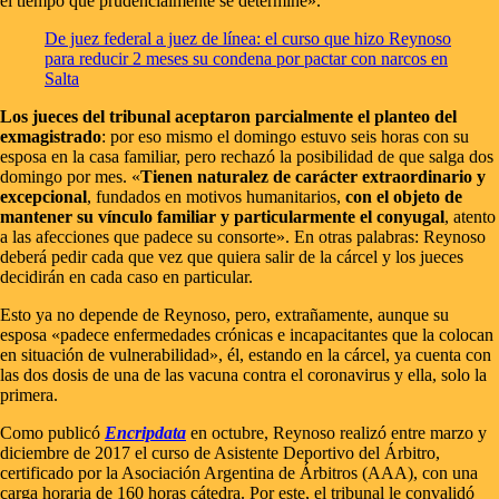
el tiempo que prudencialmente se determine».
De juez federal a juez de línea: el curso que hizo Reynoso
para reducir 2 meses su condena por pactar con narcos en
Salta
Los jueces del tribunal aceptaron parcialmente el planteo del
exmagistrado
: por eso mismo el domingo estuvo seis horas con su
esposa en la casa familiar, pero rechazó la posibilidad de que salga dos
domingo por mes. «
Tienen naturalez de carácter extraordinario y
excepcional
, fundados en motivos humanitarios,
con el objeto de
mantener su vínculo familiar y particularmente el conyugal
, atento
a las afecciones que padece su consorte». En otras palabras: Reynoso
deberá pedir cada que vez que quiera salir de la cárcel y los jueces
decidirán en cada caso en particular.
Esto ya no depende de Reynoso, pero, extrañamente, aunque su
esposa «padece enfermedades crónicas e incapacitantes que la colocan
en situación de vulnerabilidad», él, estando en la cárcel, ya cuenta con
las dos dosis de una de las vacuna contra el coronavirus y ella, solo la
primera.
Como publicó
Encripdata
en octubre, Reynoso realizó entre marzo y
diciembre de 2017 el curso de Asistente Deportivo del Árbitro,
certificado por la Asociación Argentina de Árbitros (AAA), con una
carga horaria de 160 horas cátedra. Por este, el tribunal le convalidó