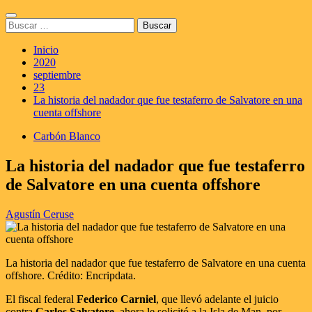
Saltar
Menú
al
Buscar:
principal
contenido
Inicio
2020
septiembre
23
La historia del nadador que fue testaferro de Salvatore en una
cuenta offshore
Carbón Blanco
La historia del nadador que fue testaferro
de Salvatore en una cuenta offshore
Agustín Ceruse
La historia del nadador que fue testaferro de Salvatore en una cuenta
offshore. Crédito: Encripdata.
El fiscal federal
Federico Carniel
, que llevó adelante el juicio
contra
Carlos Salvatore
, ahora le solicitó a la Isla de Man, por