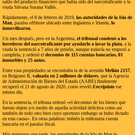
saldo del producto financiero que había sido del narcotraficante y la
viuda Silvana Susana Vallés.
Rápidamente, el 8 de febrero de 2019,
las autoridades de la Isla de
Man
, paraíso offshore ubicado entre Inglaterra e Irlanda,
lo
inmovilizaron
.
Un mes después, pero en la Argentina,
el tribunal condenó a los
herederos del narcotraficante por ayudarlo a lavar la plata
, a la
viuda la sentenció a 7 años de prisión, aunque todavía no empezó a
cumplirla, y ordenó el
decomiso de 115 cuentas bancarias, 81
inmuebles y 25 autos
.
Entre esas propiedades se encontraba la de la avenida
Melián 2157
,
en Belgrano R,
valuada en 2 millones de dólares
, que la Agencia
de Administración de Bienes del Estado (AABE) finalmente
recuperó el 21 de agosto de 2020, como reveló
Encripdata
ese
mismo día.
En la sentencia, el tribuna ordenó «el decomiso de los bienes que
fueran objeto y/o medio de aquella actividad delictiva como así
también de todo otro bien cuyo oportuno embargo se hubo dictado
en esta causa». En otras palabras: tmbién la millonaria cuenta
bancaria en el paraíso fiscal.
Más temprano que tarde, las autoridades de la Isla de Man le