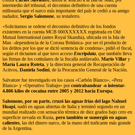
intermedio del tribunal, el decomiso definitivo de una cuenta
millonaria que el narco más importante del país le cedió a su amigo
nadador,
Sergio Salomone
, su testaferro.
«Solicitamos se ordene el decomiso definitivo de los fondos
existentes en la cuenta MCB 000XXXXXX registrada en Old
Mutual International (antes Royal Skandia), ubicada en la Isla de
Man –dependencia de la Corona Británica- por ser el producto de
los delitos por los que se dictó sentencia de condena», pidió el fiscal,
según el dictamen al que tuvo acceso
Encripdata
, que también lleva
las firmas de los cotitulares de la fiscalía antilavado,
Mario Villar
y
María Laura Roteta
, y la directora general de Recuperación de
Activos,
Daniela Sodini
, de la Procuración General de la Nación.
Salvatore fue investigado en los casos «Carbón Blanco», «Pera
Blanca» y «Operativo Trabajo» por
contrabandear -o intentar-
4.806 kilos de cocaína entre 2005 y 2012 hacia Europa
.
Salomone, por su parte, cruzó las aguas frías del lago Nahuel
Huapi
, nadó en aguas abiertas de Italia y terminó segundo en un
mundial realizado con sensación térmica de diez grados bajo cero en
superficie nevada en Rusia,
pero también se sumergió en aguas
calientes
, las del dinero narco, de la mano del traficante más grande
de la Argentina.