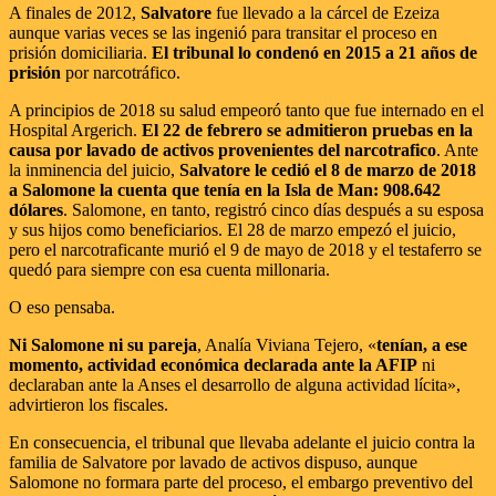
A finales de 2012,
Salvatore
fue llevado a la cárcel de Ezeiza
aunque varias veces se las ingenió para transitar el proceso en
prisión domiciliaria.
El tribunal lo condenó en 2015 a 21 años de
prisión
por narcotráfico.
A principios de 2018 su salud empeoró tanto que fue internado en el
Hospital Argerich.
El 22 de febrero se admitieron pruebas en la
causa por lavado de activos provenientes del narcotrafico
. Ante
la inminencia del juicio,
Salvatore le cedió el 8 de marzo de 2018
a Salomone la cuenta que tenía en la Isla de Man: 908.642
dólares
. Salomone, en tanto, registró cinco días después a su esposa
y sus hijos como beneficiarios. El 28 de marzo empezó el juicio,
pero el narcotraficante murió el 9 de mayo de 2018 y el testaferro se
quedó para siempre con esa cuenta millonaria.
O eso pensaba.
Ni Salomone ni su pareja
, Analía Viviana Tejero, «
tenían, a ese
momento, actividad económica declarada ante la AFIP
ni
declaraban ante la Anses el desarrollo de alguna actividad lícita»,
advirtieron los fiscales.
En consecuencia, el tribunal que llevaba adelante el juicio contra la
familia de Salvatore por lavado de activos dispuso, aunque
Salomone no formara parte del proceso, el embargo preventivo del