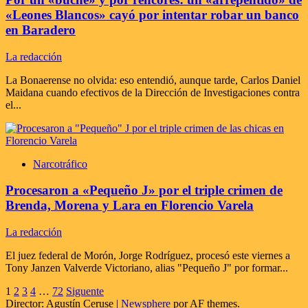
«Leones Blancos» cayó por intentar robar un banco
en Baradero
La redacción
La Bonaerense no olvida: eso entendió, aunque tarde, Carlos Daniel
Maidana cuando efectivos de la Dirección de Investigaciones contra
el...
Narcotráfico
Procesaron a «Pequeño J» por el triple crimen de
Brenda, Morena y Lara en Florencio Varela
La redacción
El juez federal de Morón, Jorge Rodríguez, procesó este viernes a
Tony Janzen Valverde Victoriano, alias "Pequeño J" por formar...
Paginación
1
2
3
4
…
72
Siguente
Director: Agustín Ceruse
|
Newsphere
por AF themes.